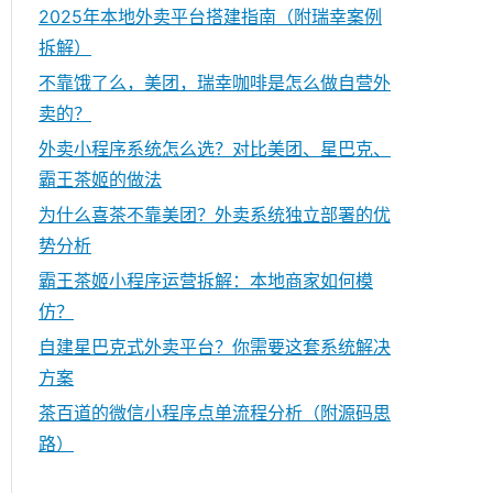
2025年本地外卖平台搭建指南（附瑞幸案例
拆解）
不靠饿了么，美团，瑞幸咖啡是怎么做自营外
卖的？
外卖小程序系统怎么选？对比美团、星巴克、
霸王茶姬的做法
为什么喜茶不靠美团？外卖系统独立部署的优
势分析
霸王茶姬小程序运营拆解：本地商家如何模
仿？
自建星巴克式外卖平台？你需要这套系统解决
方案
茶百道的微信小程序点单流程分析（附源码思
路）