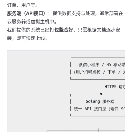
订单、用户等。
服务端（API接口）
：提供数据支持与处理，通常部署在
云服务器或虚拟主机中。
我们提供的系统已经
打包整合好
，只需根据文档逐步安
装，即可快速上线。
                         ┌──────────────────────────
                         │   微信小程序 / H5 移动端前台
                         │（用户扫码点餐 / 下单 / 支付）
                         └────────────┬─────────────
                                      │ HTTPS 请求

                         ┌────────────▼────────────┐
                         │      Golang 服务端       │
                         │ 统一 API 接口层（端口 9100）
                         └────────────┬────────────┘
                                      │

               ┌─────────────────────┼──────────────