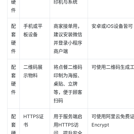
硬
印机与系统
件
配
手机或平
商家接单用，
安卓或iOS设备皆可
套
板设备
建议安装微信
硬
并登录小程序
件
商户端
配
二维码展
将点餐二维码
可使用二维码生成工
套
示物料
印制为海报、
硬
桌贴、立牌
件
等，便于顾客
扫码
配
HTTPS证
用于服务端启
可使用阿里云免费证书
套
书
用HTTPS访
Encrypt
硬
问，提升安全