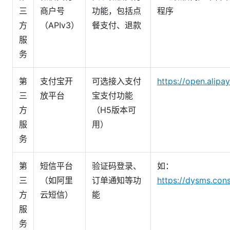
三
商户号
功能，包括点
程序
方
（APIv3）
餐支付、退款
服
务
第
支付宝开
可选接入支付
https://open.alipa
三
放平台
宝支付功能
方
（H5版本可
服
用）
务
第
短信平台
验证码登录、
如：
三
（如阿里
订单通知等功
https://dysms.cons
方
云短信）
能
服
务