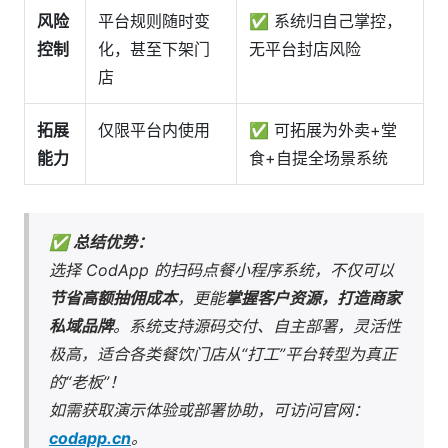
风险
平台规则随时变
✅ 系统归自己掌控，
控制
化，甚至下架门
无平台封店风险
店
拓展
仅限平台内使用
✅ 可拓展为外卖+堂
能力
食+自提全场景系统
✅ 总结优势：
选择 CodApp 的扫码点餐小程序系统，不仅可以
节省高额抽佣成本
，更能
掌握客户资源，打造商家
私域品牌
。系统支持源码交付、自主部署，灵活性
极高，适合各类餐饮门店从“打工”平台转型为真正
的“老板”！
如需获取演示体验或部署协助，可访问官网：
codapp.cn
。