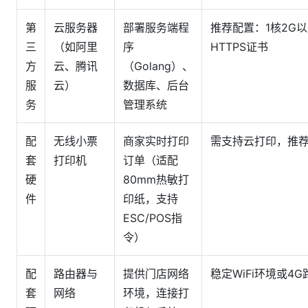
第
云服务器
部署服务端程
推荐配置：1核2G
三
（如阿里
序
HTTPS证书
方
云、腾讯
（Golang）、
服
云）
数据库、后台
务
管理系统
配
无线小票
商家实时打印
需支持云打印，推荐
套
打印机
订单（适配
硬
80mm热敏打
件
印纸，支持
ESC/POS指
令）
配
路由器与
提供门店网络
稳定WiFi环境或4
套
网络
环境，连接打