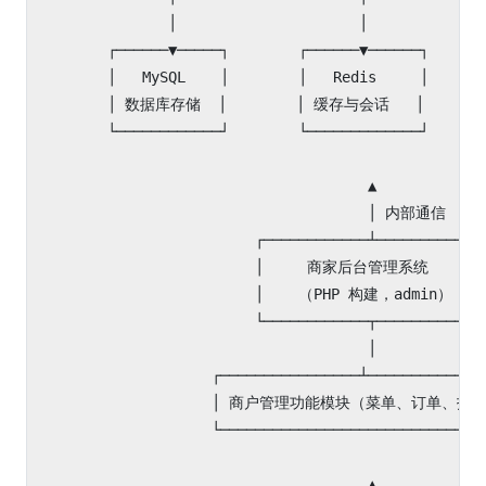
               │                     │              
        ┌──────▼─────┐        ┌──────▼──────┐       
        │   MySQL    │        │   Redis     │    
        │ 数据库存储  │        │ 缓存与会话   │     
        └────────────┘        └─────────────┘       
                                      ▲

                                      │ 内部通信

                         ┌────────────┴────────────┐
                         │     商家后台管理系统     │

                         │    （PHP 构建，admin）  │

                         └────────────┬────────────┘
                                      │

                    ┌────────────────┴──────────────
                    │ 商户管理功能模块（菜单、订单、报表
                    └───────────────────────────────
                                      ▲
