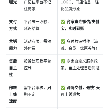
曝光
户记住平台不记
LOGO、门店信息，强
住商家
化品牌形象
支付
平台统一收款，
✅
商家直连微信/支付
方式
延迟结算
宝，实时到账
营销
活动有限、需额
✅ 多种营销插件（满
能力
外付费
减、会员、优惠券等）
售后
投诉处理受平台
✅ 商家自定义服务政
自主
控制
策，自主处理售后问题
性
部署
需平台审核，周
✅
源码交付，最快1天
上线
期不定
可上线运营
速度